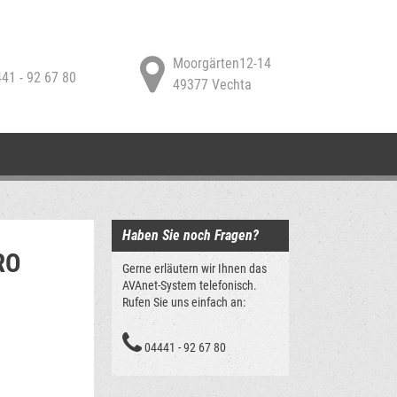
Moorgärten12-14
41 - 92 67 80
49377 Vechta
Haben Sie noch Fragen?
RO
Gerne erläutern wir Ihnen das
AVAnet-System telefonisch.
Rufen Sie uns einfach an:
04441 - 92 67 80