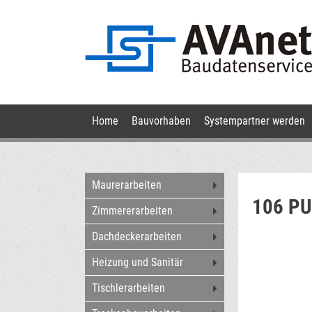
Navigation
Home
Bauvorhaben
Systempartner werden
überspringen
Navigation
Maurerarbeiten
überspringen
106 P
Zimmererarbeiten
Dachdeckerarbeiten
Heizung und Sanitär
Tischlerarbeiten