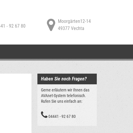
Moorgärten12-14
41 - 92 67 80
49377 Vechta
Haben Sie noch Fragen?
Gerne erläutern wir Ihnen das
AVAnet-System telefonisch.
Rufen Sie uns einfach an:
04441 - 92 67 80