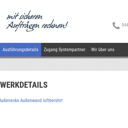
044
Ausführungsdetails
Zugang Systempartner
Wir über uns
WERKDETAILS
ußenecke Außenwand luftberührt