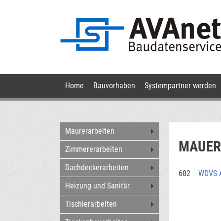
Navigation
Home
Bauvorhaben
Systempartner werden
überspringen
Navigation
Maurerarbeiten
überspringen
MAUER
Zimmererarbeiten
Dachdeckerarbeiten
602
WDVS A
Heizung und Sanitär
Tischlerarbeiten