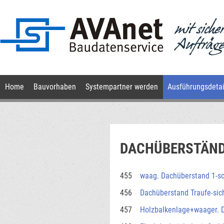
Navigation
Home
Bauvorhaben
Systempartner werden
Ausführungsdetai
überspringen
DACHÜBERSTÄN
455
waag. Dachüberstand 1-s
456
Dachüberstand Traufe-sic
457
Holzbalkenlage+waager. 