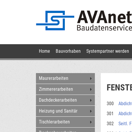
Navigation
Home
Bauvorhaben
Systempartner werden
überspringen
Navigation
Maurerarbeiten
überspringen
FENST
Zimmererarbeiten
Dachdeckerarbeiten
300
Abdicht
Heizung und Sanitär
301
Abdicht
Tischlerarbeiten
302
Seitl. 