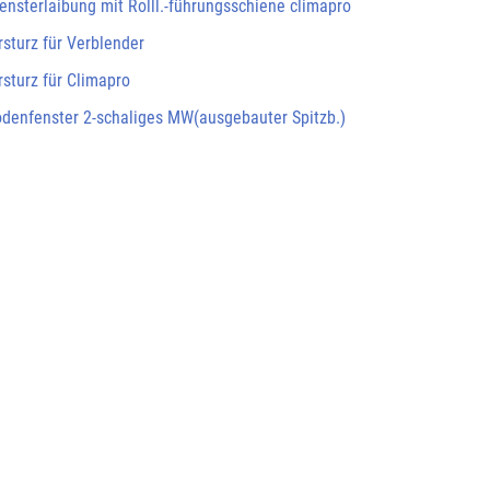
Fensterlaibung mit Rolll.-führungsschiene climapro
rsturz für Verblender
rsturz für Climapro
odenfenster 2-schaliges MW(ausgebauter Spitzb.)