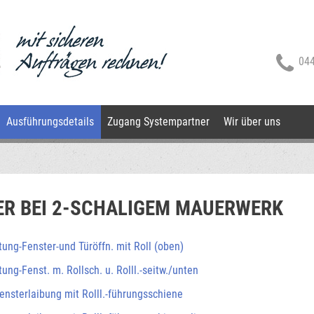
044
Ausführungsdetails
Zugang Systempartner
Wir über uns
ER BEI 2-SCHALIGEM MAUERWERK
ung-Fenster-und Türöffn. mit Roll (oben)
ung-Fenst. m. Rollsch. u. Rolll.-seitw./unten
Fensterlaibung mit Rolll.-führungsschiene