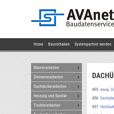
Navigation
Home
Bauvorhaben
Systempartner werden
überspringen
Navigation
Maurerarbeiten
überspringen
DACHÜ
Zimmererarbeiten
Dachdeckerarbeiten
455
waag. D
Heizung und Sanitär
456
Dachübe
Tischlerarbeiten
457
Holzbal