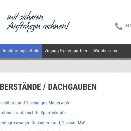
044
Ausführungsdetails
Zugang Systempartner
Wir über uns
BERSTÄNDE / DACHGAUBEN
achüberstand 1-schaliges Mauerwerk
rstand Traufe-sichtb. Sparrenköpfe
kenlage+waager. Dachüberstand, 1-schal. MW